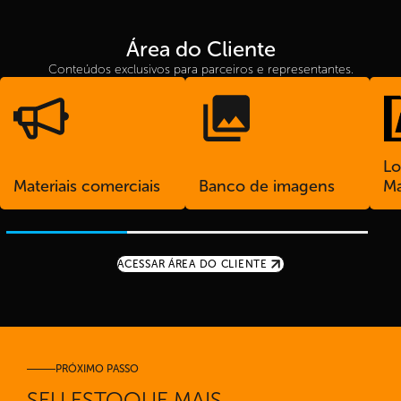
Área do Cliente
Conteúdos exclusivos para parceiros e representantes.
L
Materiais comerciais
Banco de imagens
Ma
ACESSAR ÁREA DO CLIENTE
PRÓXIMO PASSO
SEU ESTOQUE MAIS