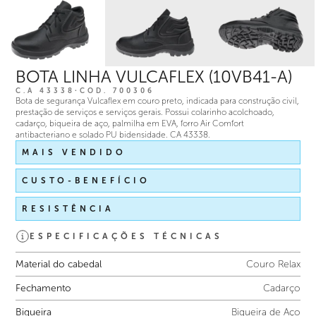
BOTA LINHA VULCAFLEX (10VB41-A)
C.A 43338
∙
COD.
700306
Bota de segurança Vulcaflex em couro preto, indicada para construção civil,
prestação de serviços e serviços gerais. Possui colarinho acolchoado,
cadarço, biqueira de aço, palmilha em EVA, forro Air Comfort
antibacteriano e solado PU bidensidade. CA 43338.
MAIS VENDIDO
CUSTO-BENEFÍCIO
RESISTÊNCIA
ESPECIFICAÇÕES TÉCNICAS
Material do cabedal
Couro Relax
Fechamento
Cadarço
Biqueira
Biqueira de Aço