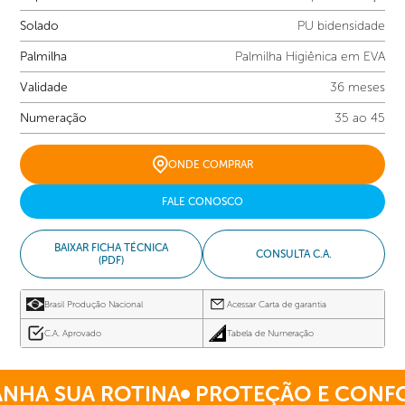
Solado
PU bidensidade
Palmilha
Palmilha Higiênica em EVA
Validade
36 meses
Numeração
35 ao 45
ONDE COMPRAR
FALE CONOSCO
BAIXAR FICHA TÉCNICA
CONSULTA C.A.
(PDF)
Brasil Produção Nacional
Acessar Carta de garantia
C.A. Aprovado
Tabela de Numeração
A SUA ROTINA
PROTEÇÃO E CONFOR