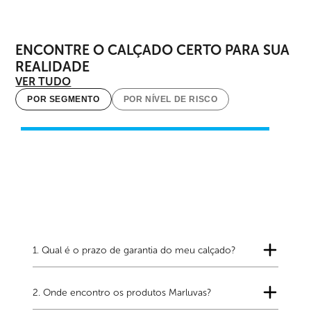
ENCONTRE O CALÇADO CERTO PARA SUA
REALIDADE
VER TUDO
POR SEGMENTO
POR NÍVEL DE RISCO
1. Qual é o prazo de garantia do meu calçado?
Os calçados Marluvas possuem garantia que pode variar
de 3 a 12 meses, conforme a linha e o modelo
2. Onde encontro os produtos Marluvas?
adquirido. Consulte carta de garantia do produto para
verificar o prazo correspondente à sua referência.