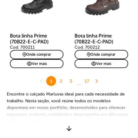
Bota linha Prime
Bota linha Prime
(70B22-E-C-PAD)
(70B22-E-C-PAD)
Cod. 700211
Cod. 700212
Onde comprar
Onde comprar
Ver mais
Ver mais
1
2
3
17
…
Encontre o calçado Marluvas ideal para cada necessidade de
trabalho. Nesta seção, você reúne todos os modelos
disponíveis em nosso portfólio, desenvolvidos para oferecer
segurança, conforto, resistência e desempenho em diferentes
ambientes profissionais.
São opções para diversos segmentos, riscos e rotinas de uso,
com diferentes tipos de materiais, solados, biqueiras,