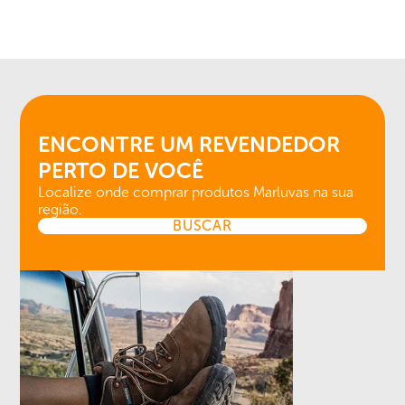
ENCONTRE UM REVENDEDOR
PERTO DE VOCÊ
Localize onde comprar produtos Marluvas na sua
região.
BUSCAR