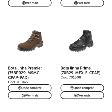
Ver mais
Ver mais
Bota de segurança Premier
em couro nubuck marrom
claro, indicada para
mecânicas, montadoras e
produção. Livre de metais,
possui cadarço laranja,
passadores em nylon,
Bota linha Premier
Bota linha Prime
biqueira composite,
(75BPR29-MSMC-
(70B29-MEX-E-CPAP)
refletivos, TPU Anti-Torsion,
solado PU bidensidade e
CPAP-PAD)
Cod. 701508
palmilha resistência à
Cod. 700427
perfuração. CA 41830.
Onde comprar
Onde comprar
Ver mais
Ver mais