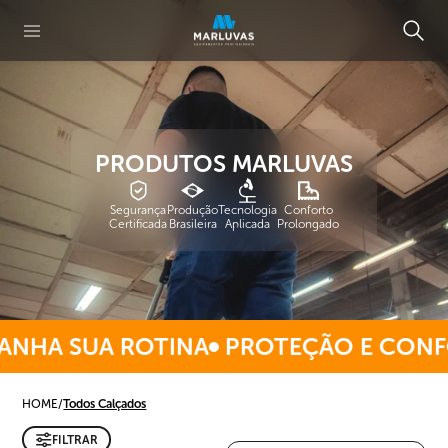
PRODUTOS MARLUVAS
Segurança
Produção
Tecnologia
Conforto
Certificada
Brasileira
Aplicada
Prolongado
NHA SUA ROTINA
PROTEÇÃO E CONFO
HOME
/
Todos Calçados
FILTRAR