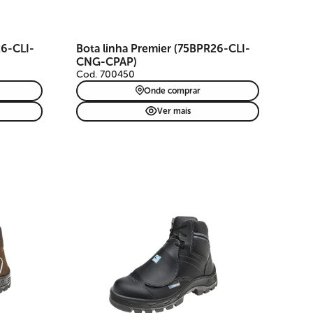
26-CLI-
Bota linha Premier (75BPR26-CLI-
CNG-CPAP)
Cod. 700450
Onde comprar
Ver mais
em
e de
a,
ra
ti-
de e