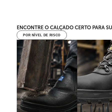
ENCONTRE O CALÇADO CERTO PARA SU
POR NÍVEL DE RISCO
IMPACTO E
PERFURAÇÃO
COMPRESSÃO
Proteção contra obje
Proteção contra quedas de objetos,
pontiagudos ou corta
impactos acidentais e compressão
possam perfurar ou ca
dos pés causada por máquinas,
sola dos pés.
equipamentos ou veículos.