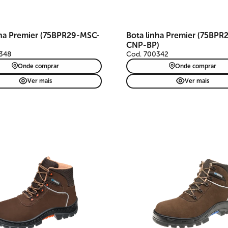
nha Premier (75BPR29-MSC-
Bota linha Premier (75BPR
CNP-BP)
348
Cod. 700342
Onde comprar
Onde comprar
Ver mais
Ver mais
Bota de segurança Premier 
couro nubuck marrom claro,
indicada para mecânicas,
montadoras e produção. Livr
metais, possui cadarço laranj
passadores em nylon, biquei
composite, refletivos, TPU An
Torsion, solado PU bidensida