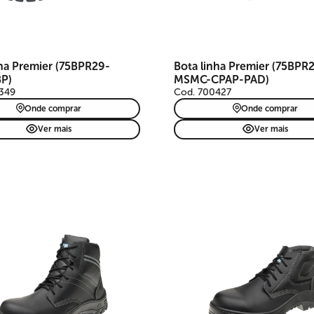
palmilha resistência à perfur
CA 41830.
nha Premier (75BPR29-
Bota linha Premier (75BPR
P)
MSMC-CPAP-PAD)
349
Cod. 700427
Onde comprar
Onde comprar
Ver mais
Ver mais