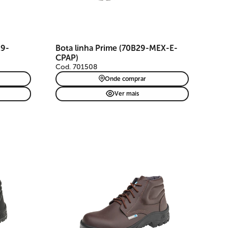
ação.
29-
Bota linha Prime (70B29-MEX-E-
CPAP)
Cod. 701508
Onde comprar
Ver mais