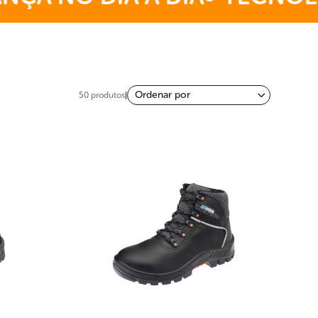
50 produtos
|