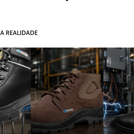
A REALIDADE
UMIDADE
RISCO EL
tos
Indicado para ambientes com
Proteção para p
ntes que
presença de umidade, respingos
a riscos elétri
usar lesões na
leves ou pisos úmidos, oferecendo
o risco de ch
mais conforto e segurança.
adequadas de 