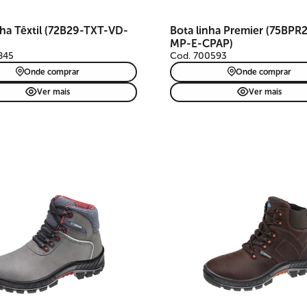
nha Têxtil (72B29-TXT-VD-
Bota linha Premier (75BPR
MP-E-CPAP)
845
Cod. 700593
Onde comprar
Onde comprar
Ver mais
Ver mais