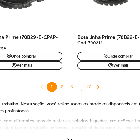
nha Prime (70B29-E-CPAP-
Bota linha Prime (70B22-E
Cod. 700211
215
Onde comprar
Onde comprar
Ver mais
Ver mais
1
2
3
17
…
e trabalho. Nesta seção, você reúne todos os modelos disponíveis em 
 profissionais.
 com diferentes tipos de materiais, solados, biqueiras, proteções e te
ão, o tipo de proteção necessária, o material do calçado e as especif
 prevenção de acidentes, o bem-estar do trabalhador e uma jornada ma