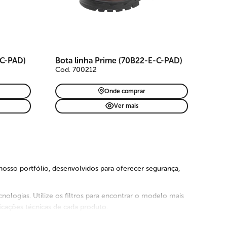
-C-PAD)
Bota linha Prime (70B22-E-C-PAD)
Cod. 700212
Onde comprar
Ver mais
nosso portfólio, desenvolvidos para oferecer segurança,
cnologias. Utilize os filtros para encontrar o modelo mais
icações técnicas de cada produto.
is segura.