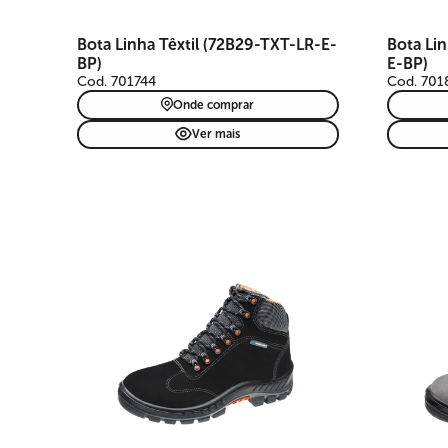
Bota Linha Têxtil (72B29-TXT-LR-E-
Bota Li
BP)
E-BP)
Cod. 701744
Cod. 701
Onde comprar
Ver mais