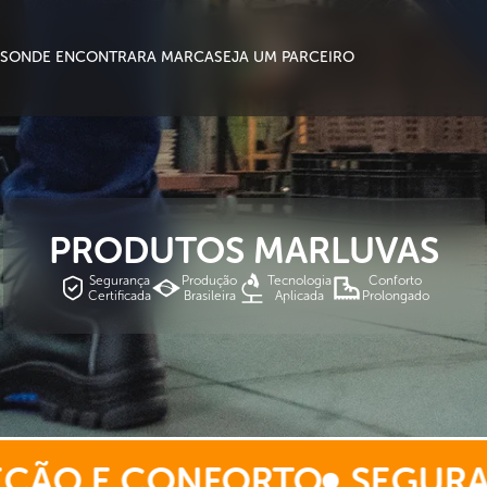
S
ONDE ENCONTRAR
A MARCA
SEJA UM PARCEIRO
PRODUTOS MARLUVAS
Segurança
Produção
Tecnologia
Conforto
Certificada
Brasileira
Aplicada
Prolongado
E CONFORTO
SEGURANÇA N