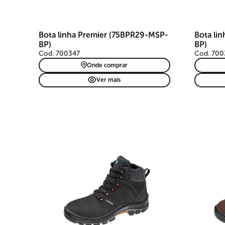
Bota linha Premier (75BPR29-MSP-
Bota li
BP)
BP)
Cod. 700347
Cod. 700
Onde comprar
Ver mais