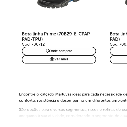
Bota linha Prime (70B29-E-CPAP-
Bota li
PAD-TPU)
PAD)
Cod. 700712
Cod. 700
Onde comprar
Ver mais
Encontre o calçado Marluvas ideal para cada necessidade d
conforto, resistência e desempenho em diferentes ambientes
São opções para diversos segmentos, riscos e rotinas de uso,
adequado à sua atividade, considerando o segmento de atuaç
A escolha correta do calçado de segurança contribui para a