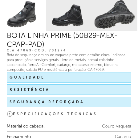
BOTA LINHA PRIME (50B29-MEX-
CPAP-PAD)
C.A 47069
∙
COD.
701274
Bota de segurança em couro vaqueta preto com detalhe cinza, indicada
para produção e serviços gerais. Livre de metais, possui colarinho
acolchoado, forro Air Comfort, cadarço, metatarso externo, biqueira
composite, solado PU e resistência à perfuração. CA 47069.
QUALIDADE
RESISTÊNCIA
SEGURANÇA REFORÇADA
ESPECIFICAÇÕES TÉCNICAS
Material do cabedal
Couro Vaqueta
Fechamento
Cadarço