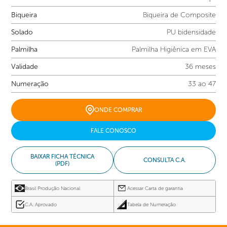
Biqueira
Biqueira de Composite
Solado
PU bidensidade
Palmilha
Palmilha Higiênica em EVA
Validade
36 meses
Numeração
33 ao 47
ONDE COMPRAR
FALE CONOSCO
BAIXAR FICHA TÉCNICA
CONSULTA C.A.
(PDF)
Brasil Produção Nacional
Acessar Carta de garantia
C.A. Aprovado
Tabela de Numeração