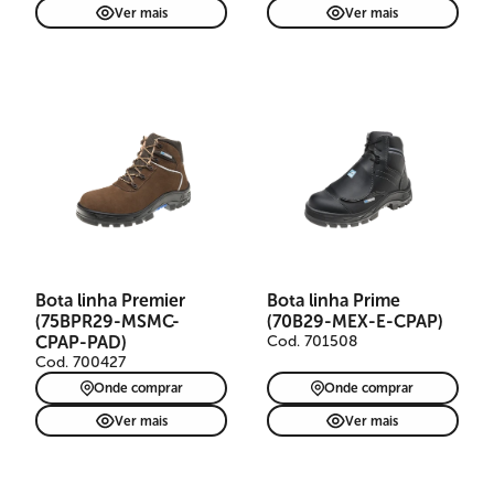
Ver mais
Ver mais
Bota de segurança Premier
em couro nubuck marrom
claro, indicada para
mecânicas, montadoras e
produção. Livre de metais,
possui cadarço laranja,
passadores em nylon,
Bota linha Premier
Bota linha Prime
biqueira composite,
(75BPR29-MSMC-
(70B29-MEX-E-CPAP)
refletivos, TPU Anti-Torsion,
solado PU bidensidade e
CPAP-PAD)
Cod. 701508
palmilha resistência à
Cod. 700427
perfuração. CA 41830.
Onde comprar
Onde comprar
Ver mais
Ver mais