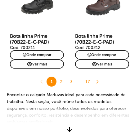
Bota linha Prime
Bota linha Prime
(70B22-E-C-PAD)
(70B22-E-C-PAD)
Cod. 700211
Cod. 700212
Onde comprar
Onde comprar
Ver mais
Ver mais
1
2
3
17
…
Encontre o calçado Marluvas ideal para cada necessidade de
trabalho. Nesta seção, você reúne todos os modelos
disponíveis em nosso portfólio, desenvolvidos para oferecer
segurança, conforto, resistência e desempenho em diferentes
ambientes profissionais.
São opções para diversos segmentos, riscos e rotinas de uso,
com diferentes tipos de materiais, solados, biqueiras,