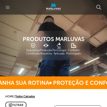
PRODUTOS MARLUVAS
Segurança
Produção
Tecnologia
Conforto
Certificada
Brasileira
Aplicada
Prolongado
HA SUA ROTINA
PROTEÇÃO E CONFO
HOME
/
Todos Calçados
FILTRAR