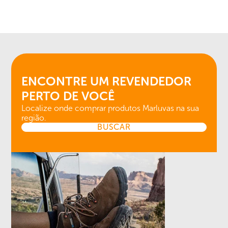
ENCONTRE UM REVENDEDOR
PERTO DE VOCÊ
Localize onde comprar produtos Marluvas na sua
região.
BUSCAR