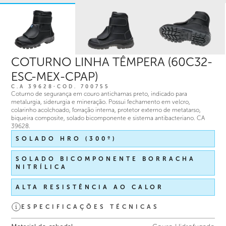
COTURNO LINHA TÊMPERA (60C32-
ESC-MEX-CPAP)
C.A 39628
∙
COD.
700755
Coturno de segurança em couro antichamas preto, indicado para
metalurgia, siderurgia e mineração. Possui fechamento em velcro,
colarinho acolchoado, forração interna, protetor externo de metatarso,
biqueira composite, solado bicomponente e sistema antibacteriano. CA
39628.
SOLADO HRO (300º)
SOLADO BICOMPONENTE BORRACHA
NITRÍLICA
ALTA RESISTÊNCIA AO CALOR
ESPECIFICAÇÕES TÉCNICAS