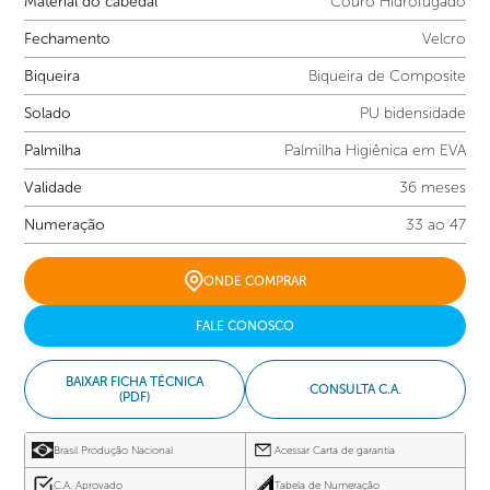
Material do cabedal
Couro Hidrofugado
Fechamento
Velcro
Biqueira
Biqueira de Composite
Solado
PU bidensidade
Palmilha
Palmilha Higiênica em EVA
Validade
36 meses
Numeração
33 ao 47
ONDE COMPRAR
FALE CONOSCO
BAIXAR FICHA TÉCNICA
CONSULTA C.A.
(PDF)
Brasil Produção Nacional
Acessar Carta de garantia
C.A. Aprovado
Tabela de Numeração