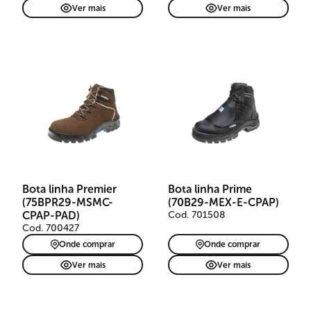
Ver mais
Ver mais
Bota de segurança Premier
em couro nubuck marrom
claro, indicada para
mecânicas, montadoras e
produção. Livre de metais,
possui cadarço laranja,
passadores em nylon,
Bota linha Premier
Bota linha Prime
biqueira composite,
(75BPR29-MSMC-
(70B29-MEX-E-CPAP)
refletivos, TPU Anti-Torsion,
solado PU bidensidade e
CPAP-PAD)
Cod. 701508
palmilha resistência à
Cod. 700427
perfuração. CA 41830.
Onde comprar
Onde comprar
Ver mais
Ver mais