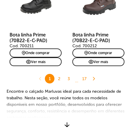
Bota linha Prime
Bota linha Prime
(70B22-E-C-PAD)
(70B22-E-C-PAD)
Cod. 700211
Cod. 700212
Onde comprar
Onde comprar
Ver mais
Ver mais
1
2
3
17
…
Encontre o calçado Marluvas ideal para cada necessidade de
trabalho. Nesta seção, você reúne todos os modelos
disponíveis em nosso portfólio, desenvolvidos para oferecer
segurança, conforto, resistência e desempenho em diferentes
ambientes profissionais.
São opções para diversos segmentos, riscos e rotinas de uso,
com diferentes tipos de materiais, solados, biqueiras,