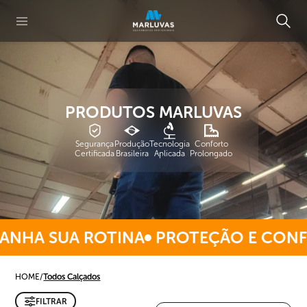
PRODUTOS MARLUVAS
Segurança
Produção
Tecnologia
Conforto
Certificada
Brasileira
Aplicada
Prolongado
NHA SUA ROTINA
PROTEÇÃO E CONF
HOME
/
Todos Calçados
FILTRAR