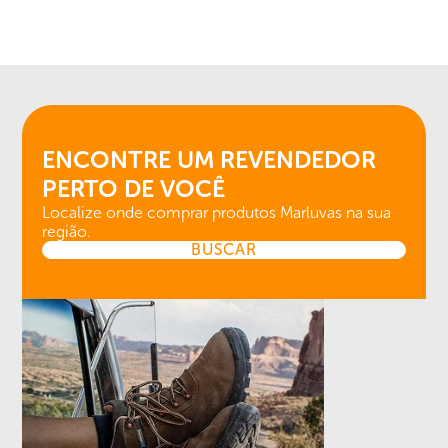
ENCONTRE UM REVENDEDOR
PERTO DE VOCÊ
Localize onde comprar produtos Marluvas na sua
região.
BUSCAR